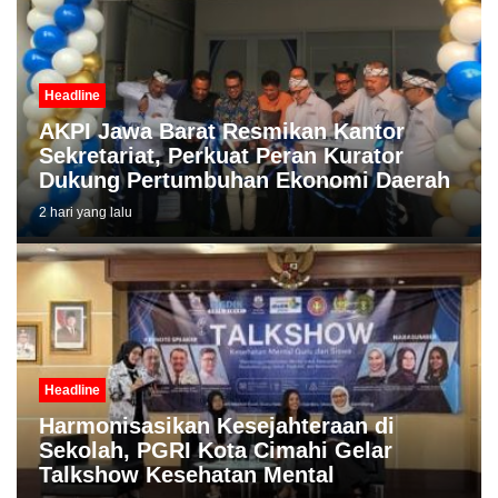
Headline
AKPI Jawa Barat Resmikan Kantor
Sekretariat, Perkuat Peran Kurator
Dukung Pertumbuhan Ekonomi Daerah
2 hari yang lalu
Headline
Harmonisasikan Kesejahteraan di
Sekolah, PGRI Kota Cimahi Gelar
Talkshow Kesehatan Mental