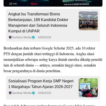
Angkat Isu Transformasi Bisnis
Berkelanjutan, 189 Kandidat Doktor
Manajemen dari Seluruh Indonesia
Kumpul di UNPAR
Sambas Media
6/08/2026
Berdasarkan data terbaru Google Scholar 2025, ada 10 rektor
PTS dengan jumlah sitasi tertinggi di Indonesia. Angka sitasi
menunjukkan seberapa sering karya ilmiah mereka dikutip peneliti
lain di seluruh dunia — artinya, semakin tinggi sitasi, semakin
besar pengaruhnya di dunia penelitian.
Sosialisasi Program Kerja SMP Negeri
1 Margahayu Tahun Ajaran 2026-2027
Sambas Media
5/08/2026
Dan inilah daftar para “rektor berprestasi” yang bikin kampus