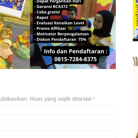
ublikasikan.
Ruas yang wajib ditandai
*