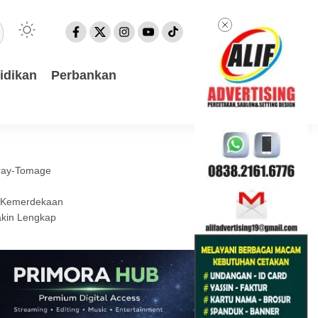
idikan
Perbankan
eray-Tomage
l Kemerdekaan
akin Lengkap