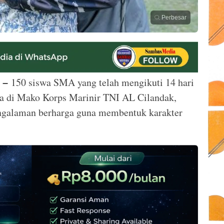
Perbesar
150 siswa SMA yang telah mengikuti 14 hari
 –
a di Mako Korps Marinir TNI AL Cilandak,
pengalaman berharga guna membentuk karakter