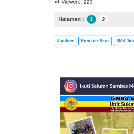
Viewers:
229
Halaman :
1
2
Karakter
Karakter Baru
SMA Jab