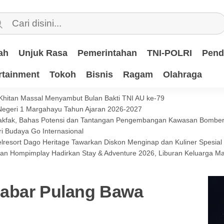
ah
Unjuk Rasa
Pemerintahan
TNI-POLRI
Pend
rtainment
Tokoh
Bisnis
Ragam
Olahraga
 Khitan Massal Menyambut Bulan Bakti TNI AU ke-79
 Negeri 1 Margahayu Tahun Ajaran 2026-2027
 Fakfak, Bahas Potensi dan Tantangan Pengembangan Kawasan Bomb
i Budaya Go Internasional
lresort Dago Heritage Tawarkan Diskon Menginap dan Kuliner Spesia
dan Hompimplay Hadirkan Stay & Adventure 2026, Liburan Keluarga M
Jabar Pulang Bawa