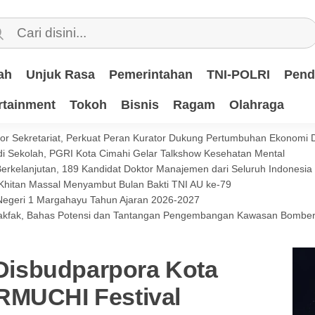
ah
Unjuk Rasa
Pemerintahan
TNI-POLRI
Pend
rtainment
Tokoh
Bisnis
Ragam
Olahraga
or Sekretariat, Perkuat Peran Kurator Dukung Pertumbuhan Ekonomi 
i Sekolah, PGRI Kota Cimahi Gelar Talkshow Kesehatan Mental
 Berkelanjutan, 189 Kandidat Doktor Manajemen dari Seluruh Indonesi
 Khitan Massal Menyambut Bulan Bakti TNI AU ke-79
 Negeri 1 Margahayu Tahun Ajaran 2026-2027
 Fakfak, Bahas Potensi dan Tantangan Pengembangan Kawasan Bomb
isbudparpora Kota
RMUCHI Festival