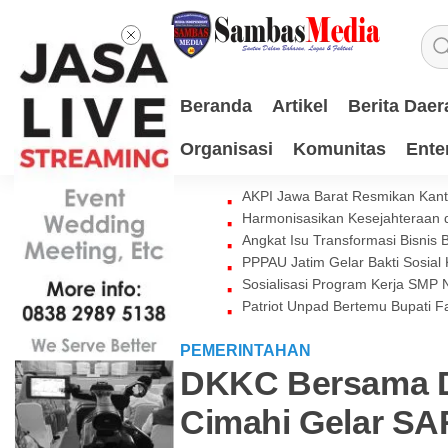
Beranda
Artikel
Berita Daer
Organisasi
Komunitas
Ente
AKPI Jawa Barat Resmikan Kant
Harmonisasikan Kesejahteraan d
Angkat Isu Transformasi Bisnis
PPPAU Jatim Gelar Bakti Sosial
Sosialisasi Program Kerja SMP
Patriot Unpad Bertemu Bupati
PEMERINTAHAN
DKKC Bersama D
Cimahi Gelar SA