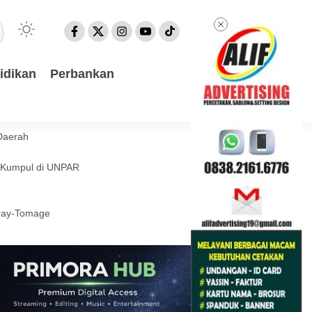
idikan
Perbankan
Daerah
a Kumpul di UNPAR
eray-Tomage