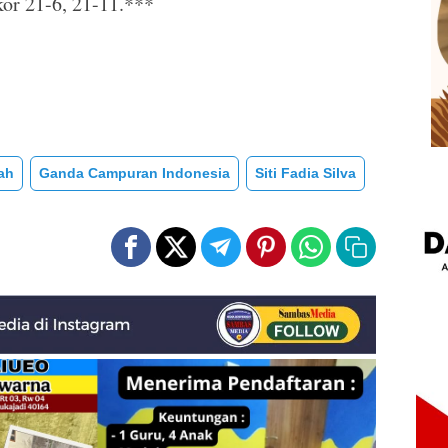
or 21-6, 21-11.***
ah
Ganda Campuran Indonesia
Siti Fadia Silva