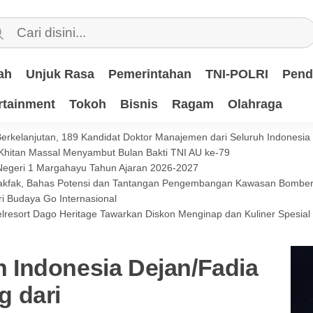
ah
Unjuk Rasa
Pemerintahan
TNI-POLRI
Pend
rtainment
Tokoh
Bisnis
Ragam
Olahraga
 Berkelanjutan, 189 Kandidat Doktor Manajemen dari Seluruh Indonesi
 Khitan Massal Menyambut Bulan Bakti TNI AU ke-79
 Negeri 1 Margahayu Tahun Ajaran 2026-2027
 Fakfak, Bahas Potensi dan Tantangan Pengembangan Kawasan Bomb
i Budaya Go Internasional
lresort Dago Heritage Tawarkan Diskon Menginap dan Kuliner Spesia
Indonesia Dejan/Fadia
 dari