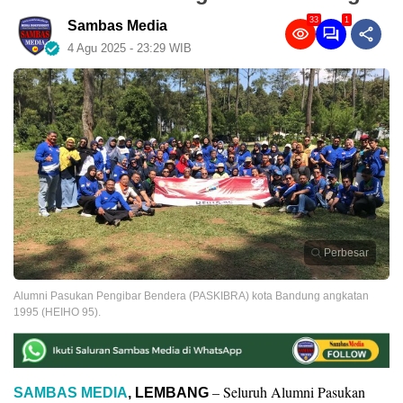
33
1
Sambas Media
4 Agu 2025 - 23:29 WIB
Perbesar
Alumni Pasukan Pengibar Bendera (PASKIBRA) kota Bandung angkatan
1995 (HEIHO 95).
– Seluruh Alumni Pasukan
SAMBAS MEDIA
,
LEMBANG