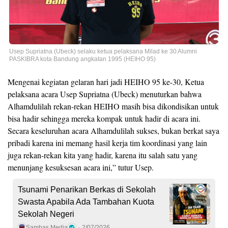
Usep Supriatna (Ubeck) selaku ketua pelaksana Milad ke 30 Alumni
PASKIBRA kota Bandung angkatan 1995 (HEIHO 95)
Mengenai kegiatan gelaran hari jadi HEIHO 95 ke-30, Ketua
pelaksana acara Usep Supriatna (Ubeck) menuturkan bahwa
Alhamdulilah rekan-rekan HEIHO masih bisa dikondisikan untuk
bisa hadir sehingga mereka kompak untuk hadir di acara ini.
Secara keseluruhan acara Alhamdulilah sukses, bukan berkat saya
pribadi karena ini memang hasil kerja tim koordinasi yang lain
juga rekan-rekan kita yang hadir, karena itu salah satu yang
menunjang kesuksesan acara ini,” tutur Usep.
Tsunami Penarikan Berkas di Sekolah
Swasta Apabila Ada Tambahan Kuota
Sekolah Negeri
Sambas Media
2/07/2026