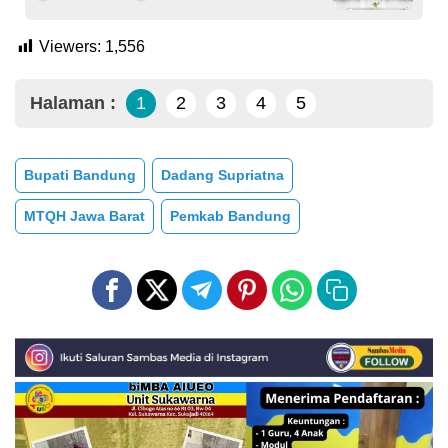
Viewers:
1,556
Halaman :
1
2
3
4
5
Bupati Bandung
Dadang Supriatna
MTQH Jawa Barat
Pemkab Bandung