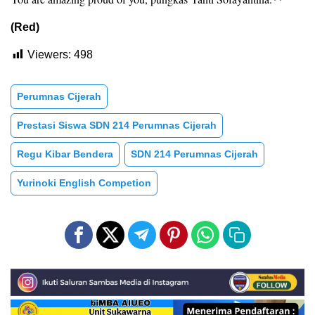
(Red)
Viewers:
498
Perumnas Cijerah
Prestasi Siswa SDN 214 Perumnas Cijerah
Regu Kibar Bendera
SDN 214 Perumnas Cijerah
Yurinoki English Competion