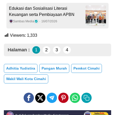
Edukasi dan Sosialisasi Literasi
Keuangan serta Pembiayaan APBN
Sambas Media
16/07/2026
Viewers:
1,333
Halaman :
1
2
3
4
Adhitia Yudistira
Pangan Murah
Pemkot Cimahi
Wakil Wali Kota Cimahi