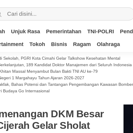
ah
Unjuk Rasa
Pemerintahan
TNI-POLRI
Pend
rtainment
Tokoh
Bisnis
Ragam
Olahraga
i Sekolah, PGRI Kota Cimahi Gelar Talkshow Kesehatan Mental
 Berkelanjutan, 189 Kandidat Doktor Manajemen dari Seluruh Indonesi
 Khitan Massal Menyambut Bulan Bakti TNI AU ke-79
 Negeri 1 Margahayu Tahun Ajaran 2026-2027
 Fakfak, Bahas Potensi dan Tantangan Pengembangan Kawasan Bomb
i Budaya Go Internasional
emenangan DKM Besar
Cijerah Gelar Sholat