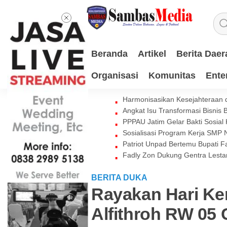
Beranda
Artikel
Berita Daer
Organisasi
Komunitas
Ente
Harmonisasikan Kesejahteraan d
Angkat Isu Transformasi Bisnis
PPPAU Jatim Gelar Bakti Sosial
Sosialisasi Program Kerja SMP
Patriot Unpad Bertemu Bupati
Fadly Zon Dukung Gentra Lestar
BERITA DUKA
Rayakan Hari K
Alfithroh RW 05 