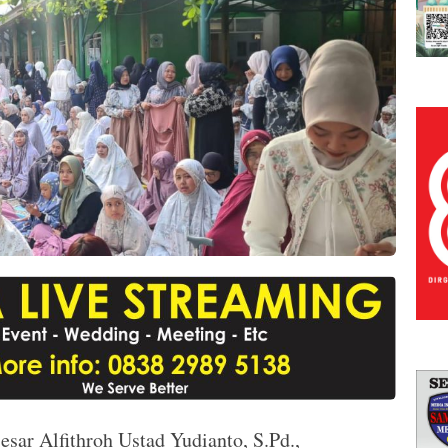
ar Alfithroh Ustad Yudianto, S.Pd.,