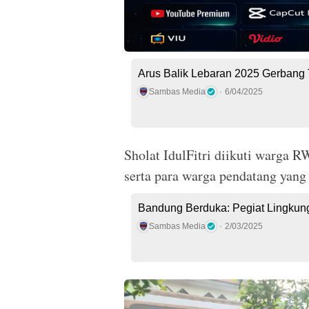
Arus Balik Lebaran 2025 Gerbang
Sambas Media
6/04/2025
Sholat IdulFitri diikuti warga R
serta para warga pendatang yan
Bandung Berduka: Pegiat Lingkun
Sambas Media
2/03/2025