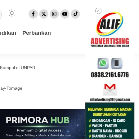
idikan
Perbankan
a Kumpul di UNPAR
eray-Tomage