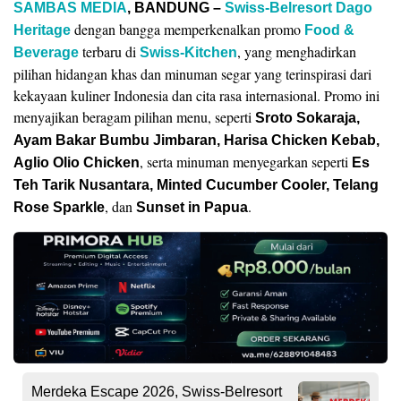
SAMBAS MEDIA
, BANDUNG
–
Swiss-Belresort Dago
dengan bangga memperkenalkan promo
Heritage
Food &
terbaru di
, yang menghadirkan
Beverage
Swiss-Kitchen
pilihan hidangan khas dan minuman segar yang terinspirasi dari
kekayaan kuliner Indonesia dan cita rasa internasional. Promo ini
menyajikan beragam pilihan menu, seperti
Sroto Sokaraja,
Ayam Bakar Bumbu Jimbaran, Harisa Chicken Kebab,
, serta minuman menyegarkan seperti
Aglio Olio Chicken
Es
Teh Tarik Nusantara, Minted Cucumber Cooler, Telang
, dan
.
Rose Sparkle
Sunset in Papua
Merdeka Escape 2026, Swiss-Belresort