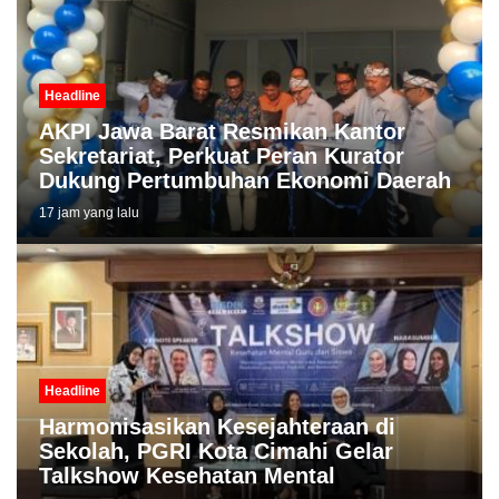
Headline
AKPI Jawa Barat Resmikan Kantor
Sekretariat, Perkuat Peran Kurator
Dukung Pertumbuhan Ekonomi Daerah
17 jam yang lalu
Headline
Harmonisasikan Kesejahteraan di
Sekolah, PGRI Kota Cimahi Gelar
Talkshow Kesehatan Mental