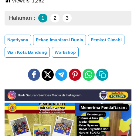
Viewers:
1,262
Halaman :
1
2
3
Ngatiyana
Pekan Imunisasi Dunia
Pemkot Cimahi
Wali Kota Bandung
Workshop