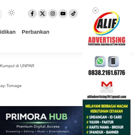
idikan
Perbankan
a Kumpul di UNPAR
eray-Tomage