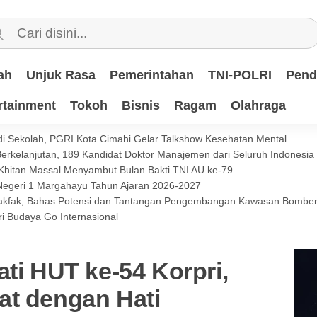
ah
Unjuk Rasa
Pemerintahan
TNI-POLRI
Pend
rtainment
Tokoh
Bisnis
Ragam
Olahraga
i Sekolah, PGRI Kota Cimahi Gelar Talkshow Kesehatan Mental
 Berkelanjutan, 189 Kandidat Doktor Manajemen dari Seluruh Indonesi
 Khitan Massal Menyambut Bulan Bakti TNI AU ke-79
 Negeri 1 Margahayu Tahun Ajaran 2026-2027
 Fakfak, Bahas Potensi dan Tantangan Pengembangan Kawasan Bomb
i Budaya Go Internasional
ati HUT ke-54 Korpri,
at dengan Hati