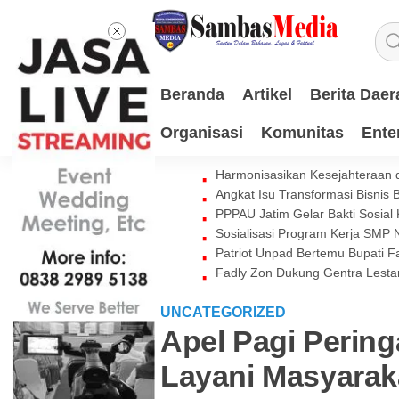
Beranda
Artikel
Berita Daer
Organisasi
Komunitas
Ente
Harmonisasikan Kesejahteraan d
Angkat Isu Transformasi Bisnis
PPPAU Jatim Gelar Bakti Sosial
Sosialisasi Program Kerja SMP
Patriot Unpad Bertemu Bupati
Fadly Zon Dukung Gentra Lestar
UNCATEGORIZED
Apel Pagi Pering
Layani Masyarak