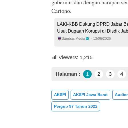
gubernur dan dengan harapan semo
Cartono.
LAKI-KBB Dukung DPRD Jabar Be
Usut Dugaan Korupsi di Disdik Jab
Sambas Media
13/06/2026
Viewers:
1,215
Halaman :
1
2
3
4
AKSPI
AKSPI Jawa Barat
Audien
Pergub 97 Tahun 2022