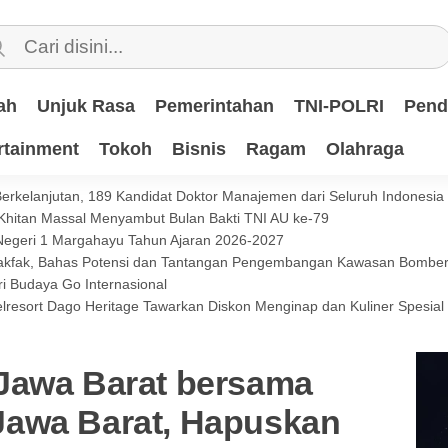
ah
Unjuk Rasa
Pemerintahan
TNI-POLRI
Pend
rtainment
Tokoh
Bisnis
Ragam
Olahraga
 Berkelanjutan, 189 Kandidat Doktor Manajemen dari Seluruh Indonesi
 Khitan Massal Menyambut Bulan Bakti TNI AU ke-79
 Negeri 1 Margahayu Tahun Ajaran 2026-2027
 Fakfak, Bahas Potensi dan Tantangan Pengembangan Kawasan Bomb
i Budaya Go Internasional
lresort Dago Heritage Tawarkan Diskon Menginap dan Kuliner Spesia
Jawa Barat bersama
Jawa Barat, Hapuskan