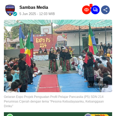
7
Sambas Media
5 Jun 2025 - 12:03 WIB
Perbesar
Gelaran Expo Projek Penguatan Profil Pelajar Pancasila (P5) SDN 214
Perumnas Cijerah dengan tema “Pesona Kebudayaanku, Kebanggaan
Diriku”