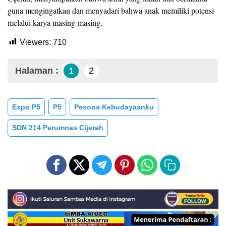
guna mengingatkan dan menyadari bahwa anak memiliki potensi
melalui karya masing-masing.
Viewers:
710
Halaman :
1
2
Expo P5
P5
Pesona Kebudayaanku
SDN 214 Perumnas Cijerah