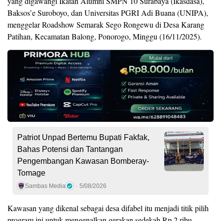
yang digawangi Ikatan Alumni SMPN 10 Surabaya (Ikasdasa),
Baksos’e Suroboyo, dan Universitas PGRI Adi Buana (UNIPA),
menggelar Roadshow Semarak Sego Rongewu di Desa Karang
Patihan, Kecamatan Balong, Ponorogo, Minggu (16/11/2025).
Patriot Unpad Bertemu Bupati Fakfak,
Bahas Potensi dan Tantangan
Pengembangan Kawasan Bomberay-
Tomage
Sambas Media
5/08/2026
Kawasan yang dikenal sebagai desa difabel itu menjadi titik pilih
program ini untuk mengenalkan gerakan sedekah Rp 2 ribu