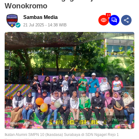
Wonokromo
13
Sambas Media
21 Jul 2025 - 14:38 WIB
Perbesar
Ikatan Alumni SMPN 10 (Ikasdasa) Surabaya di SDN Ngagel Rejo 1