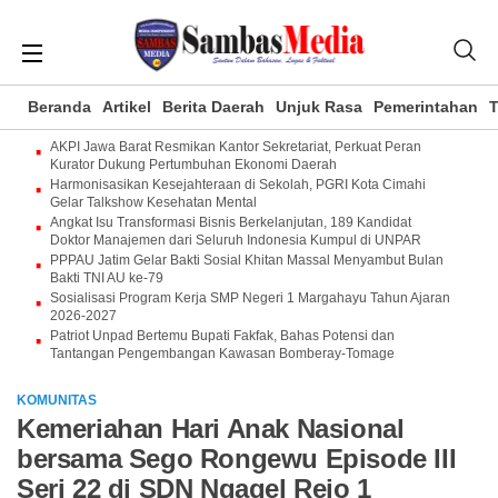
Beranda
Artikel
Berita Daerah
Unjuk Rasa
Pemerintahan
T
AKPI Jawa Barat Resmikan Kantor Sekretariat, Perkuat Peran
Kurator Dukung Pertumbuhan Ekonomi Daerah
Harmonisasikan Kesejahteraan di Sekolah, PGRI Kota Cimahi
Gelar Talkshow Kesehatan Mental
Angkat Isu Transformasi Bisnis Berkelanjutan, 189 Kandidat
Doktor Manajemen dari Seluruh Indonesia Kumpul di UNPAR
PPPAU Jatim Gelar Bakti Sosial Khitan Massal Menyambut Bulan
Bakti TNI AU ke-79
Sosialisasi Program Kerja SMP Negeri 1 Margahayu Tahun Ajaran
2026-2027
Patriot Unpad Bertemu Bupati Fakfak, Bahas Potensi dan
Tantangan Pengembangan Kawasan Bomberay-Tomage
KOMUNITAS
Kemeriahan Hari Anak Nasional
bersama Sego Rongewu Episode III
Seri 22 di SDN Ngagel Rejo 1