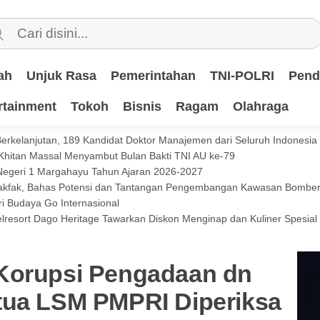
ah
Unjuk Rasa
Pemerintahan
TNI-POLRI
Pend
rtainment
Tokoh
Bisnis
Ragam
Olahraga
 Berkelanjutan, 189 Kandidat Doktor Manajemen dari Seluruh Indonesi
 Khitan Massal Menyambut Bulan Bakti TNI AU ke-79
 Negeri 1 Margahayu Tahun Ajaran 2026-2027
 Fakfak, Bahas Potensi dan Tantangan Pengembangan Kawasan Bomb
i Budaya Go Internasional
lresort Dago Heritage Tawarkan Diskon Menginap dan Kuliner Spesia
Korupsi Pengadaan dn
tua LSM PMPRI Diperiksa