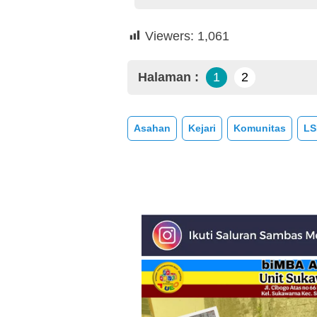
Viewers:
1,061
Halaman :
1
2
Asahan
Kejari
Komunitas
LS