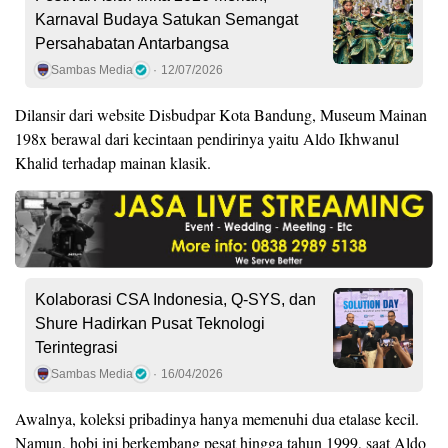
Karnaval Budaya Satukan Semangat
Persahabatan Antarbangsa
Sambas Media
12/07/2026
Dilansir dari website Disbudpar Kota Bandung, Museum Mainan
198x berawal dari kecintaan pendirinya yaitu Aldo Ikhwanul
Khalid terhadap mainan klasik.
Kolaborasi CSA Indonesia, Q-SYS, dan
Shure Hadirkan Pusat Teknologi
Terintegrasi
Sambas Media
16/04/2026
Awalnya, koleksi pribadinya hanya memenuhi dua etalase kecil.
Namun, hobi ini berkembang pesat hingga tahun 1999, saat Aldo