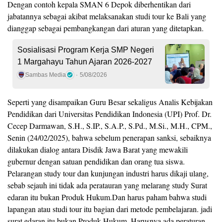
Dengan contoh kepala SMAN 6 Depok diberhentikan dari
jabatannya sebagai akibat melaksanakan studi tour ke Bali yang
dianggap sebagai pembangkangan dari aturan yang ditetapkan.
Sosialisasi Program Kerja SMP Negeri
1 Margahayu Tahun Ajaran 2026-2027
Sambas Media
5/08/2026
Seperti yang disampaikan Guru Besar sekaligus Analis Kebijakan
Pendidikan dari Universitas Pendidikan Indonesia (UPI) Prof. Dr.
Cecep Darmawan, S.H., S.IP., S.A.P., S.Pd., M.Si., M.H., CPM.,
Senin (24/02/2025), bahwa sebelum penerapan sanksi, sebaiknya
dilakukan dialog antara Disdik Jawa Barat yang mewakili
gubernur dengan satuan pendidikan dan orang tua siswa.
Pelarangan study tour dan kunjungan industri harus dikaji ulang,
sebab sejauh ini tidak ada peratauran yang melarang study Surat
edaran itu bukan Produk Hukum.Dan harus paham bahwa studi
lapangan atau studi tour itu bagian dari metode pembelajaran. jadi
surat edaran itu bukan Produk Hukum. Harusnya ada peraturan