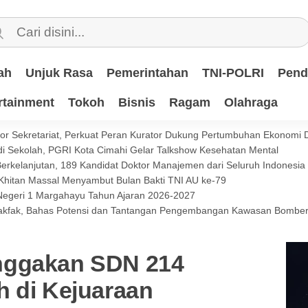
ah
Unjuk Rasa
Pemerintahan
TNI-POLRI
Pend
rtainment
Tokoh
Bisnis
Ragam
Olahraga
or Sekretariat, Perkuat Peran Kurator Dukung Pertumbuhan Ekonomi 
i Sekolah, PGRI Kota Cimahi Gelar Talkshow Kesehatan Mental
 Berkelanjutan, 189 Kandidat Doktor Manajemen dari Seluruh Indonesi
 Khitan Massal Menyambut Bulan Bakti TNI AU ke-79
 Negeri 1 Margahayu Tahun Ajaran 2026-2027
 Fakfak, Bahas Potensi dan Tantangan Pengembangan Kawasan Bomb
nggakan SDN 214
h di Kejuaraan