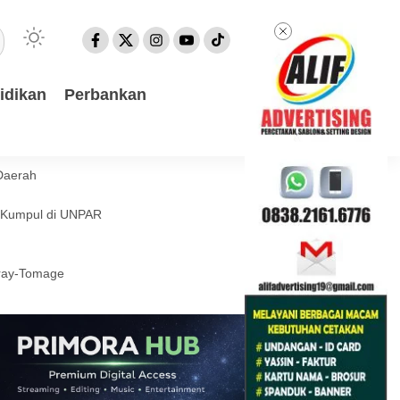
idikan
Perbankan
Daerah
a Kumpul di UNPAR
eray-Tomage