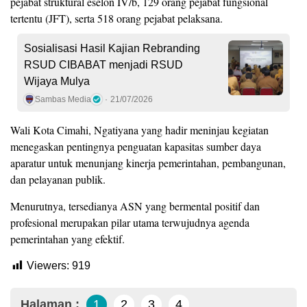
pejabat struktural eselon IV/b, 129 orang pejabat fungsional
tertentu (JFT), serta 518 orang pejabat pelaksana.
Sosialisasi Hasil Kajian Rebranding
RSUD CIBABAT menjadi RSUD
Wijaya Mulya
Sambas Media
21/07/2026
Wali Kota Cimahi, Ngatiyana yang hadir meninjau kegiatan
menegaskan pentingnya penguatan kapasitas sumber daya
aparatur untuk menunjang kinerja pemerintahan, pembangunan,
dan pelayanan publik.
Menurutnya, tersedianya ASN yang bermental positif dan
profesional merupakan pilar utama terwujudnya agenda
pemerintahan yang efektif.
Viewers:
919
Halaman :
1
2
3
4