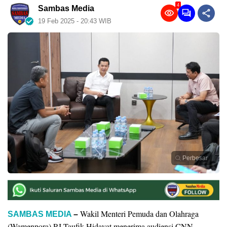
4
Sambas Media
19 Feb 2025 - 20:43 WIB
Perbesar
Wakil Menteri Pemuda dan Olahraga
SAMBAS MEDIA
–
(Wamenpora) RI Taufik Hidayat menerima audiensi CNN