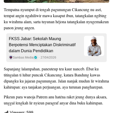
Tempatna nyumput di tengah pagunungan Cikancung nu asri,
tempat angin ngahiliwir mawa kasaput ibun, tatangkalan ngibing
ku wirahma alam, sarta tuyunan héjona tatangkalan nyugemakeun
panon jeung angen.
FKSS Jabar: Sekolah Maung
Berpotensi Menciptakan Diskriminatif
dalam Dunia Pendidikan
Sambas Media
27/04/2026
Sapanjang lalampahan, paneuteup teu kaur nanceb. Ébat ku
titingalan ti luhur puncak Cikancung, katara Bandung kawas
dipangku ku jajaran pagunungan. Jalan nanjak mudun lir wirahma
kahirupan: aya tanjakan perjuangan, aya turunan pangharepan.
Pikeun para wanoja Patrem anu haténa raket jeung dunya aksara,
unggal lengkah lir nyieun paragraf anyar dina buku kahirupan.
Viewers:
599