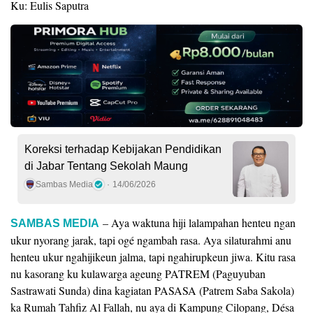
Ku: Eulis Saputra
Koreksi terhadap Kebijakan Pendidikan
di Jabar Tentang Sekolah Maung
Sambas Media
14/06/2026
– Aya waktuna hiji lalampahan henteu ngan
SAMBAS MEDIA
ukur nyorang jarak, tapi ogé ngambah rasa. Aya silaturahmi anu
henteu ukur ngahijikeun jalma, tapi ngahirupkeun jiwa. Kitu rasa
nu kasorang ku kulawarga ageung PATREM (Paguyuban
Sastrawati Sunda) dina kagiatan PASASA (Patrem Saba Sakola)
ka Rumah Tahfiz Al Fallah, nu aya di Kampung Cilopang, Désa