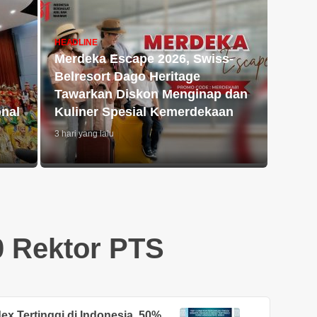
HEADLINE
Merdeka Escape 2026, Swiss-
Belresort Dago Heritage
Tawarkan Diskon Menginap dan
onal
Kuliner Spesial Kemerdekaan
3 hari yang lalu
0 Rektor PTS
x Tertinggi di Indonesia, 50%