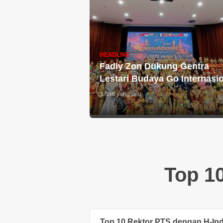
HEADLINE
Fadly Zon Dukung Gentra
Lestari Budaya Go Internasi
3 hari yang lalu
Top 1
Top 10 Rektor PTS dengan H-Inde