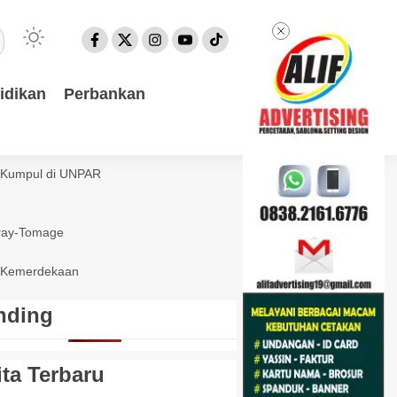
idikan
Perbankan
a Kumpul di UNPAR
eray-Tomage
l Kemerdekaan
nding
ita Terbaru