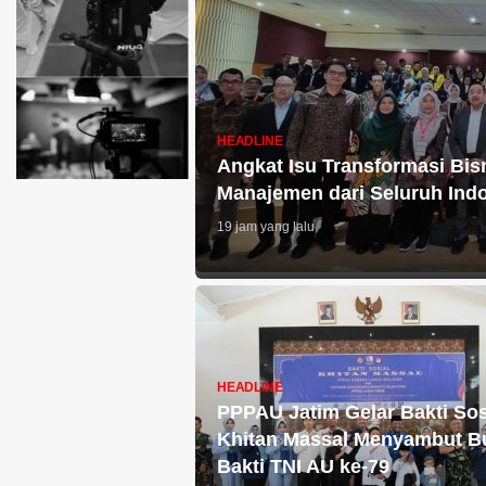
HEADLINE
Angkat Isu Transformasi Bis
Manajemen dari Seluruh In
19 jam yang lalu
HEADLINE
PPPAU Jatim Gelar Bakti Sos
Khitan Massal Menyambut B
Bakti TNI AU ke-79