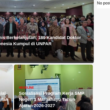
No post
nis Berkelanjutan, 189 Kandidat Doktor
donesia Kumpul di UNPAR
HEADLINE
ial
Sosialisasi Program Kerja SMP
ulan
Negeri 1 Margahayu Tahun
Ajaran 2026-2027