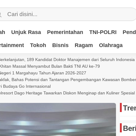
ah
Unjuk Rasa
Pemerintahan
TNI-POLRI
Pend
rtainment
Tokoh
Bisnis
Ragam
Olahraga
 Berkelanjutan, 189 Kandidat Doktor Manajemen dari Seluruh Indonesi
 Khitan Massal Menyambut Bulan Bakti TNI AU ke-79
 Negeri 1 Margahayu Tahun Ajaran 2026-2027
 Fakfak, Bahas Potensi dan Tantangan Pengembangan Kawasan Bomb
i Budaya Go Internasional
lresort Dago Heritage Tawarkan Diskon Menginap dan Kuliner Spesia
Tre
Ber