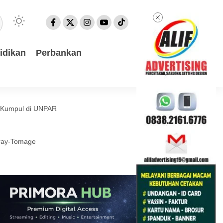
idikan
Perbankan
a Kumpul di UNPAR
eray-Tomage