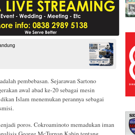
Bandung
 adalah pembebasan. Sejarawan Sartono
gerakan awal abad ke-20 sebagai mesin
ndidikan Islam menemukan perannya sebagai
smisi.
l menjadi poros. Cokroaminoto memadukan iman
analisis George McTurnan Kahin tentang