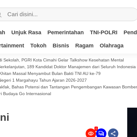
ah
Unjuk Rasa
Pemerintahan
TNI-POLRI
Pend
rtainment
Tokoh
Bisnis
Ragam
Olahraga
i Sekolah, PGRI Kota Cimahi Gelar Talkshow Kesehatan Mental
 Berkelanjutan, 189 Kandidat Doktor Manajemen dari Seluruh Indonesi
 Khitan Massal Menyambut Bulan Bakti TNI AU ke-79
 Negeri 1 Margahayu Tahun Ajaran 2026-2027
 Fakfak, Bahas Potensi dan Tantangan Pengembangan Kawasan Bomb
i Budaya Go Internasional
ni
0